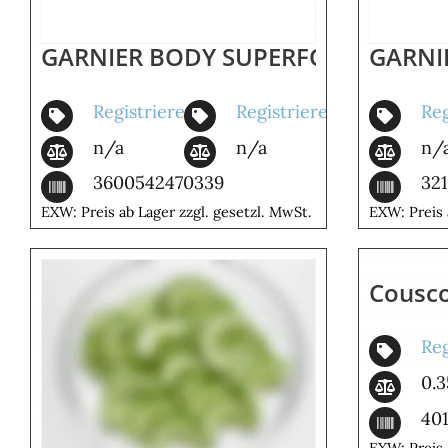
GARNIER BODY SUPERFOOD 380M
GARNI
Registrieren
Registrieren
Reg
n/a
n/a
n/
3600542470339
32
EXW: Preis ab Lager zzgl. gesetzl. MwSt.
EXW: Preis 
Cousco
Reg
0.3
40
EXW: Preis 