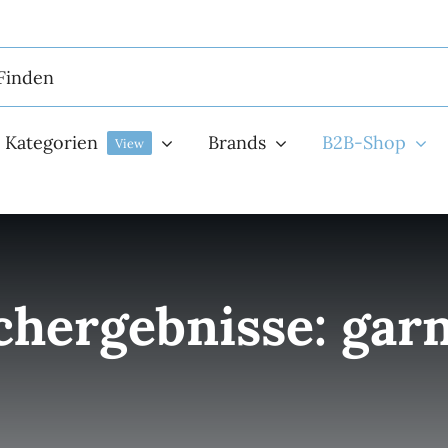
Kategorien
Brands
B2B-Shop
View
chergebnisse: garn