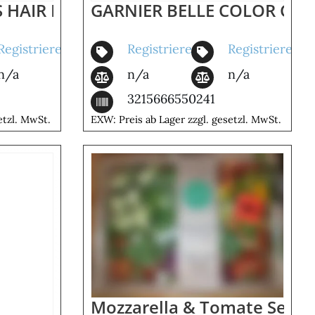
S HAIR DRINK 200ML PINEAPPLE
GARNIER BELLE COLOR CH
Registrieren
Registrieren
Registrieren
n/a
n/a
n/a
3215666550241
etzl. MwSt.
EXW: Preis ab Lager zzgl. gesetzl. MwSt.
Mozzarella & Tomate Set