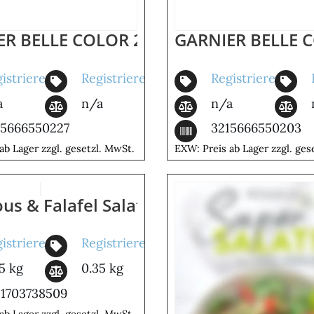
L AVOCADO
ER BELLE COLOR 22 CHATAIN NATUREL
GARNIER BELLE 
istrieren
Registrieren
Registrieren
a
n/a
n/a
15666550227
3215666550203
ab Lager zzgl. gesetzl. MwSt.
EXW: Preis ab Lager zzgl. ges
us & Falafel Salat
istrieren
Registrieren
5 kg
0.35 kg
11703738509
ab Lager zzgl. gesetzl. MwSt.