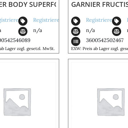
ROSE WATER DULL & SEN
ER BODY SUPERFOOD 380ML MANGO
GARNIER FRUCTI
istrieren
Registrieren
Registrieren
a
n/a
n/a
00542546089
3600542502467
ab Lager zzgl. gesetzl. MwSt.
EXW: Preis ab Lager zzgl. ges