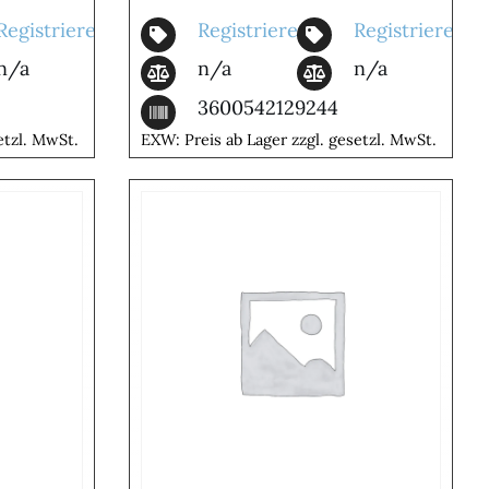
Registrieren
Registrieren
Registrieren
n/a
n/a
n/a
3600542129244
etzl. MwSt.
EXW: Preis ab Lager zzgl. gesetzl. MwSt.