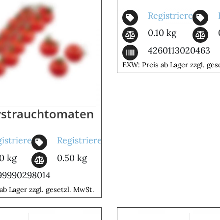
Registrieren
0.10 kg
4260113020463
EXW: Preis ab Lager zzgl. ges
nd Aromatisch
ystrauchtomaten
istrieren
Registrieren
0 kg
0.50 kg
99990298014
ab Lager zzgl. gesetzl. MwSt.