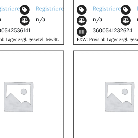
istrieren
Registrieren
Registrieren
a
n/a
n/a
00542536141
3600541232624
ab Lager zzgl. gesetzl. MwSt.
EXW: Preis ab Lager zzgl. ges