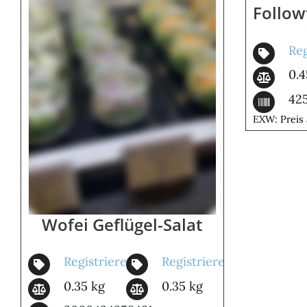
Follow
Reg
0.4
42
EXW: Preis 
Wofei Geflügel-Salat
Registrieren
Registrieren
0.35 kg
0.35 kg