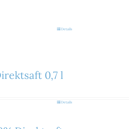
Details
rektsaft 0,7 l
Details