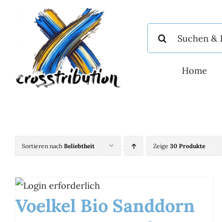
Zum
Inhalt
Suche
springen
nach:
Home
Sortieren nach
Beliebtheit
Zeige
30 Produkte
Voelkel Bio Sanddorn