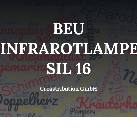
Kategorien
View
BEU
Brands
INFRAROTLAMP
B2B-Shop
SIL 16
Kontakt
Crosstribution GmbH