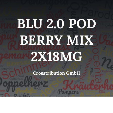
Kategorien
View
BLU 2.0 POD
Brands
BERRY MIX
B2B-Shop
2X18MG
Kontakt
Crosstribution GmbH