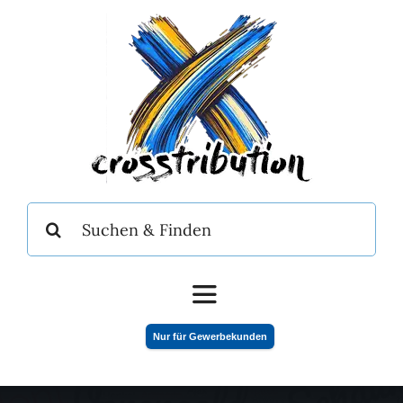
Zum
Inhalt
springen
Suche
nach:
Toggle
Navigation
Nur für Gewerbekunden
Home