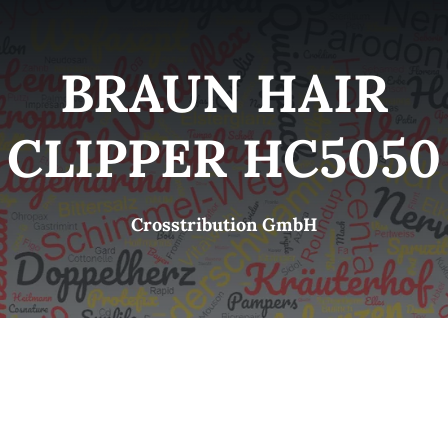
Kategorien
View
BRAUN HAIR
Brands
CLIPPER HC5050
B2B-Shop
Crosstribution GmbH
Kontakt