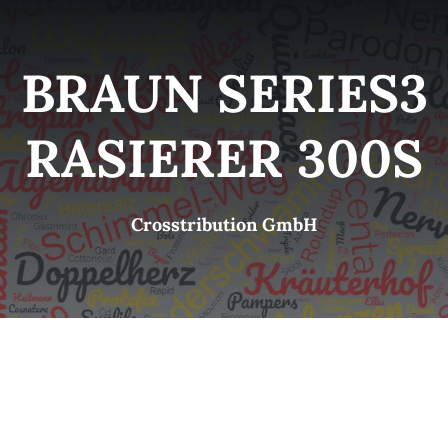
Kategorien
View
BRAUN SERIES3
Brands
RASIERER 300S
B2B-Shop
Crosstribution GmbH
Kontakt