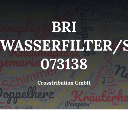
Kategorien
View
BRI
Brands
WASSERFILTER/
B2B-Shop
073138
Kontakt
Crosstribution GmbH