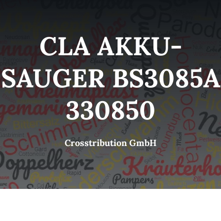
Kategorien
View
CLA AKKU-
Brands
SAUGER BS3085A
B2B-Shop
330850
Kontakt
Crosstribution GmbH