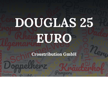
Kategorien
View
DOUGLAS 25
Brands
EURO
B2B-Shop
Crosstribution GmbH
Kontakt