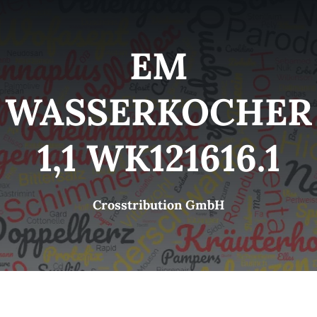
Kategorien
View
EM
Brands
WASSERKOCHER
B2B-Shop
1,1 WK121616.1
Kontakt
Crosstribution GmbH