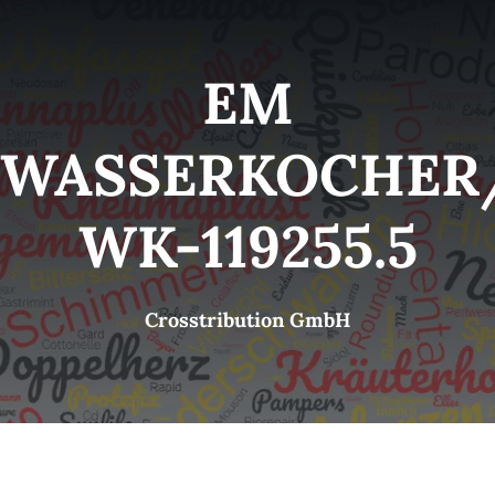
Kategorien
View
EM
Brands
WASSERKOCHER
B2B-Shop
WK-119255.5
Kontakt
Crosstribution GmbH