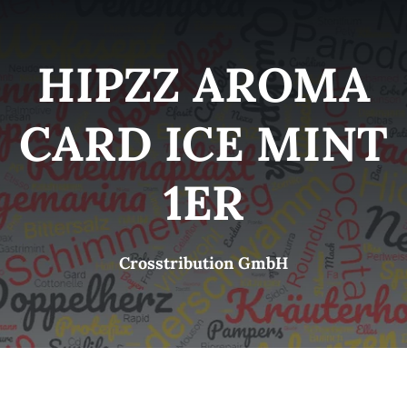
Kategorien
View
HIPZZ AROMA
Brands
CARD ICE MINT
B2B-Shop
1ER
Kontakt
Crosstribution GmbH