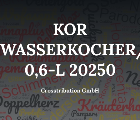
Kategorien
View
KOR
Brands
WASSERKOCHER
B2B-Shop
0,6-L 20250
Kontakt
Crosstribution GmbH