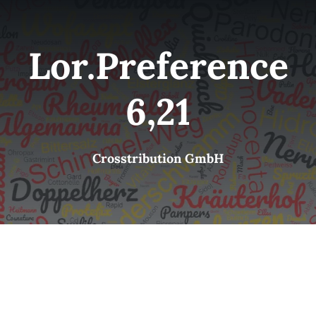
Kategorien
View
Lor.Preference
Brands
6,21
B2B-Shop
Crosstribution GmbH
Kontakt