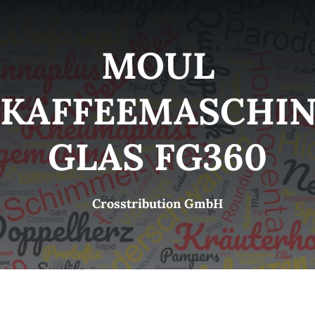
Kategorien
View
MOUL
Brands
KAFFEEMASCHI
B2B-Shop
GLAS FG360
Kontakt
Crosstribution GmbH