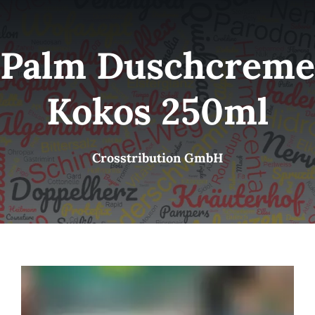
Kategorien
View
Palm Duschcreme
Brands
Kokos 250ml
B2B-Shop
Crosstribution GmbH
Kontakt