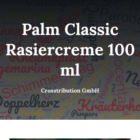
Kategorien
View
Palm Classic
Brands
Rasiercreme 100
B2B-Shop
ml
Kontakt
Crosstribution GmbH