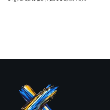
Verfügbarkeit beim Hersteller | Abnahme mindestens in UK/VE