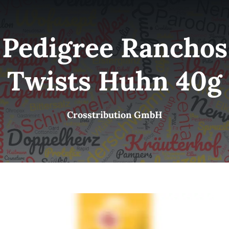
Kategorien
View
Pedigree Ranchos
Brands
Twists Huhn 40g
B2B-Shop
Crosstribution GmbH
Kontakt