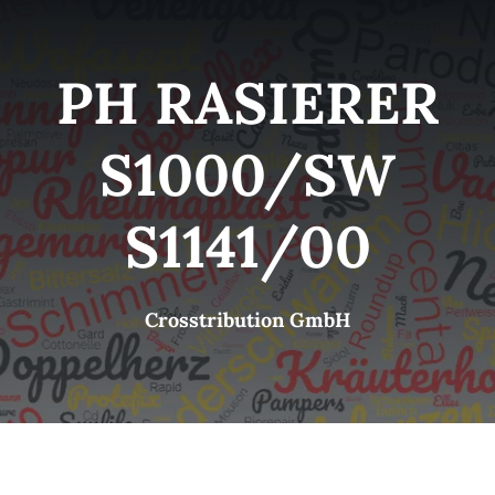
Kategorien
View
PH RASIERER
Brands
S1000/SW
B2B-Shop
S1141/00
Kontakt
Crosstribution GmbH