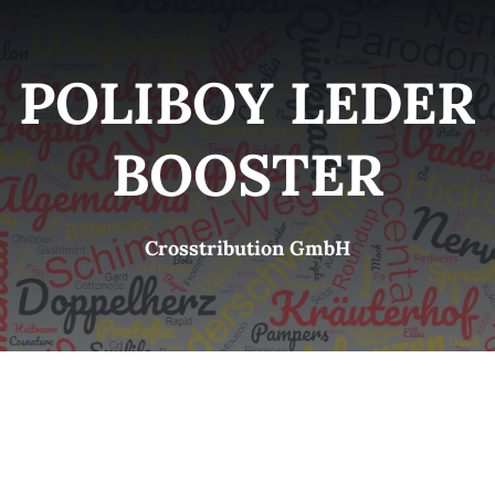
Kategorien
View
POLIBOY LEDER
Brands
BOOSTER
B2B-Shop
Crosstribution GmbH
Kontakt