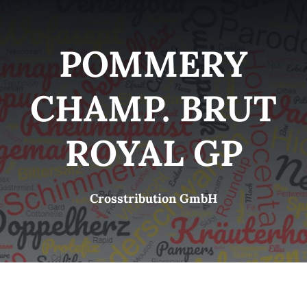
Kategorien
View
POMMERY
Brands
CHAMP. BRUT
B2B-Shop
ROYAL GP
Kontakt
Crosstribution GmbH