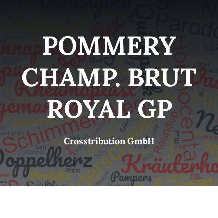
Kategorien
View
POMMERY
Brands
CHAMP. BRUT
B2B-Shop
ROYAL GP
Kontakt
Crosstribution GmbH