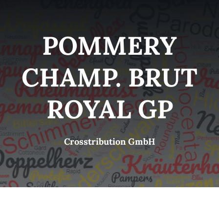
Kategorien
View
POMMERY
Brands
CHAMP. BRUT
B2B-Shop
ROYAL GP
Kontakt
Crosstribution GmbH