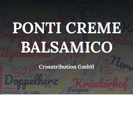
Kategorien
View
PONTI CREME
Brands
BALSAMICO
B2B-Shop
Crosstribution GmbH
Kontakt