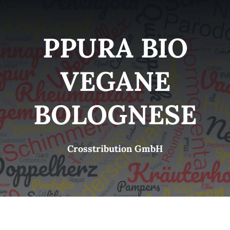
Kategorien
View
PPURA BIO
Brands
VEGANE
B2B-Shop
BOLOGNESE
Kontakt
Crosstribution GmbH