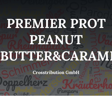
Kategorien
View
PREMIER PROT
Brands
PEANUT
B2B-Shop
BUTTER&CARAM
Kontakt
Crosstribution GmbH