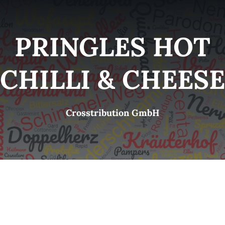
Kategorien
View
PRINGLES HOT
Brands
CHILLI & CHEESE
B2B-Shop
Crosstribution GmbH
Kontakt