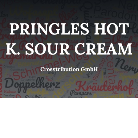
Kategorien
View
PRINGLES HOT
Brands
K. SOUR CREAM
B2B-Shop
Crosstribution GmbH
Kontakt