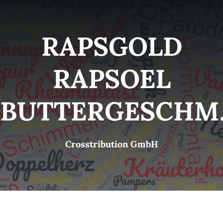
Kategorien
View
RAPSGOLD
Brands
RAPSOEL
B2B-Shop
BUTTERGESCHM
Kontakt
Crosstribution GmbH