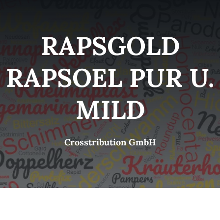
Kategorien
View
RAPSGOLD
Brands
RAPSOEL PUR U.
B2B-Shop
MILD
Kontakt
Crosstribution GmbH