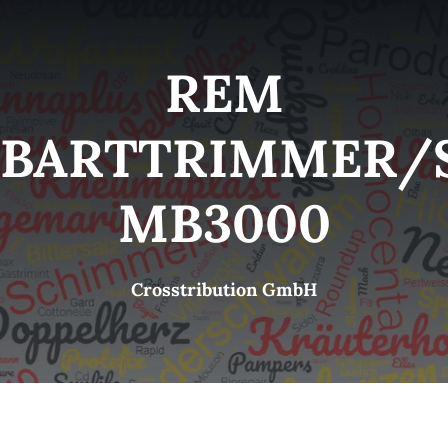
Kategorien
View
REM
Brands
BARTTRIMMER/
B2B-Shop
MB3000
Kontakt
Crosstribution GmbH