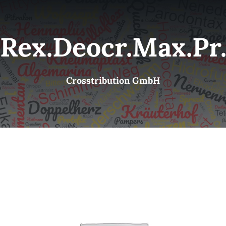
Kategorien
View
Rex.Deocr.Max.Pr.
Brands
Crosstribution GmbH
B2B-Shop
Kontakt