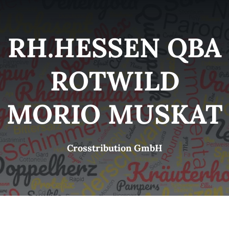
Kategorien
View
RH.HESSEN QBA
Brands
ROTWILD
B2B-Shop
MORIO MUSKAT
Kontakt
Crosstribution GmbH