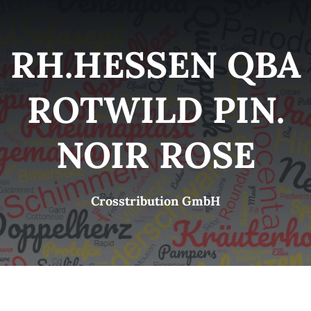
Kategorien
View
RH.HESSEN QBA
Brands
ROTWILD PIN.
B2B-Shop
NOIR ROSE
Kontakt
Crosstribution GmbH