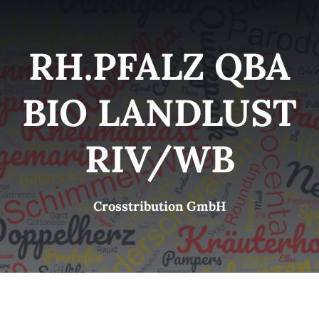
Kategorien
View
RH.PFALZ QBA
Brands
BIO LANDLUST
B2B-Shop
RIV/WB
Kontakt
Crosstribution GmbH