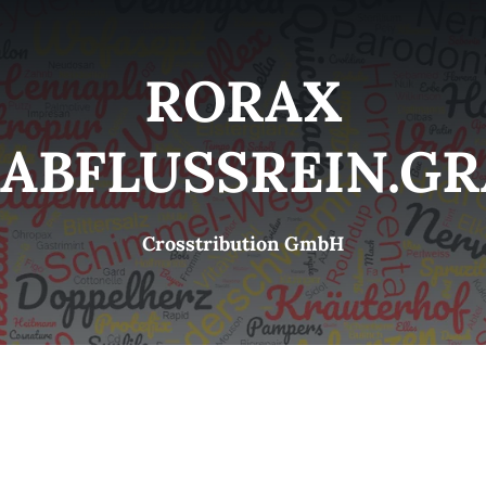
Kategorien
View
RORAX
Brands
ABFLUSSREIN.G
B2B-Shop
Crosstribution GmbH
Kontakt