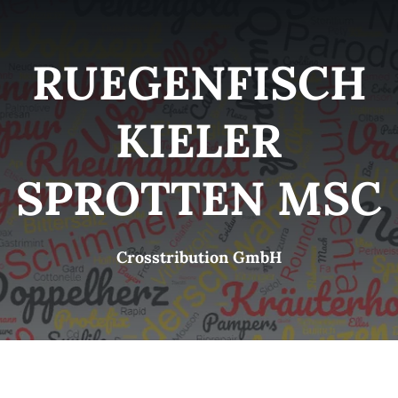
Kategorien
View
RUEGENFISCH
Brands
KIELER
B2B-Shop
SPROTTEN MSC
Kontakt
Crosstribution GmbH