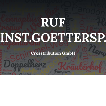
Kategorien
View
RUF
Brands
INST.GOETTERSP
B2B-Shop
Crosstribution GmbH
Kontakt