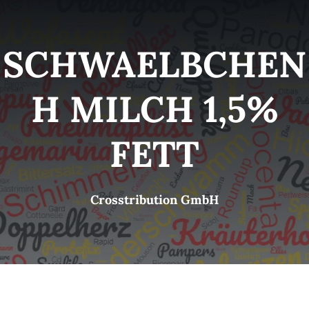
Kategorien
View
SCHWAELBCHEN
Brands
H MILCH 1,5%
B2B-Shop
FETT
Kontakt
Crosstribution GmbH