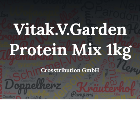
Kategorien
View
Vitak.V.Garden
Brands
Protein Mix 1kg
B2B-Shop
Crosstribution GmbH
Kontakt