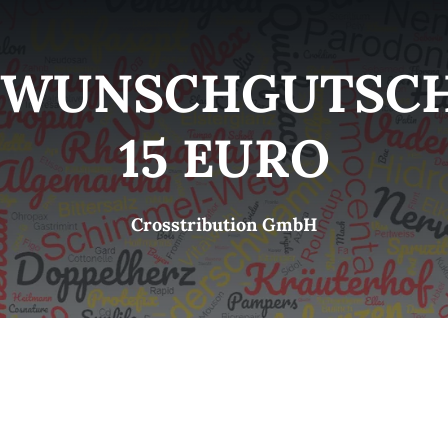
Kategorien
View
WUNSCHGUTSCH
Brands
15 EURO
B2B-Shop
Crosstribution GmbH
Kontakt