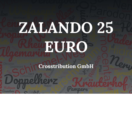
Kategorien
View
ZALANDO 25
Brands
EURO
B2B-Shop
Crosstribution GmbH
Kontakt